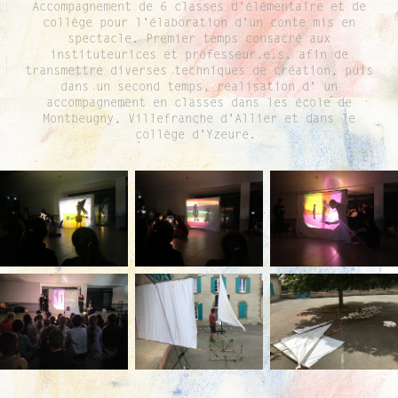
Accompagnement de 6 classes d'élémentaire et de
collège pour l'élaboration d'un conte mis en
spectacle. Premier temps consacré aux
instituteurices et professeur.e.s, afin de
transmettre diverses techniques de création, puis
dans un second temps, réalisation d' un
accompagnement en classes dans les école de
Montbeugny, Villefranche d'Allier et dans le
collège d'Yzeure.