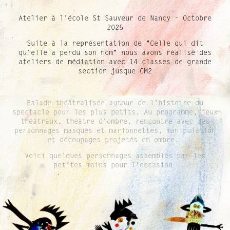
Atelier à l'école St Sauveur de Nancy - Octobre
2025
Suite à la représentation de "Celle qui dit
qu'elle a perdu son nom" nous avons réalisé des
ateliers de médiation avec 14 classes de grande
section jusque CM2
Balade théâtralisée autour de l'histoire du
spectacle pour les plus petits. Au programme, jeux
théâtraux, théâtre d'ombre, rencontre avec des
personnages masqués et marionnettes, manipulation
et découpages projetés en ombre.
Voici quelques personnages assemblés par les
petites mains pour l'occasion